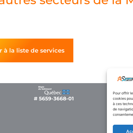
 à la liste de services
Pour offrir 
# 5659-3668-01
cookies pour
à ces techn
de navigatio
consentement
Ac