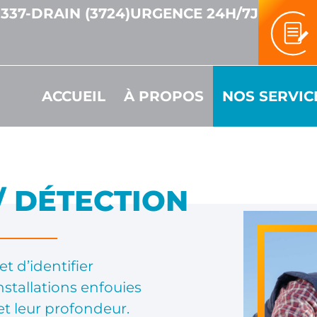
-337-DRAIN (3724)
URGENCE 24H/7J
ACCUEIL
À PROPOS
NOS SERVIC
/ DÉTECTION
 d’identifier
stallations enfouies
et leur profondeur.