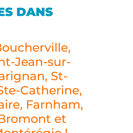
ES DANS
oucherville,
nt-Jean-sur-
arignan, St-
Ste-Catherine,
aire, Farnham,
 Bromont et
Montérégie !