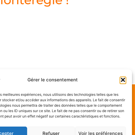
Gérer le consentement
les meilleures expériences, nous utilisons des technologies telles que les
Pour nous joindre :
 stocker et/ou accéder aux informations des appareils. Le fait de consentir
ologies nous permettra de traiter des données telles que le comportement
1-855-337-DRAIN (3724)
n ou les ID uniques sur ce site. Le fait de ne pas consentir ou de retirer son
Urgence 24H / 7J
 peut avoir un effet négatif sur certaines caractéristiques et fonctions.
3275, 1er Rue
Longueuil, QC J3Y 8Y6
cepter
Refuser
Voir les préférences