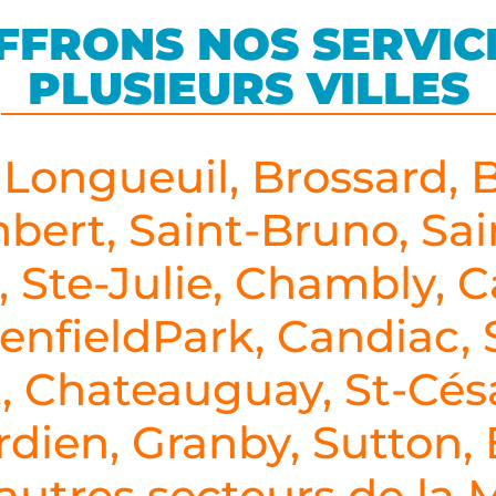
FFRONS NOS SERVIC
PLUSIEURS VILLES
 Longueuil, Brossard, B
bert, Saint-Bruno, Sai
, Ste-Julie, Chambly, C
enfieldPark, Candiac, 
, Chateauguay, St-Cés
dien, Granby, Sutton,
 autres secteurs de la 