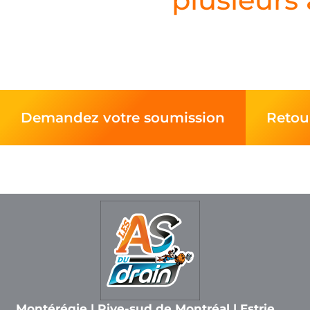
Demandez votre soumission
Retour
Montérégie | Rive-sud de Montréal | Estrie